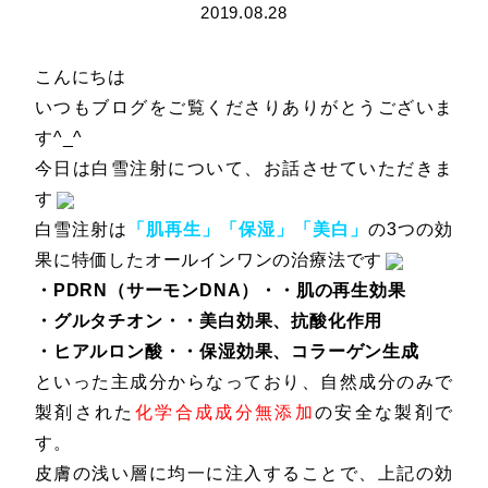
2019.08.28
こんにちは
いつもブログをご覧くださりありがとうございま
す^_^
今日は白雪注射について、お話させていただきま
す
白雪注射は
「肌再生」「保湿」「美白」
の3つの
効
果に特価したオールインワンの治療法です
・PDRN（サーモンDNA）・・肌の再生効果
・グルタチオン・・美白効果、抗酸化作用
・ヒアルロン酸・・保湿効果、コラーゲン生成
といった主成分からなっており、自然成分のみで
製剤された
化学合成成分無添加
の安全な製剤で
す。
皮膚の浅い層に均一に注入することで、上記の効