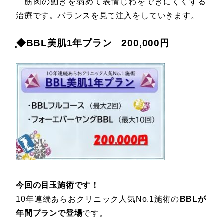
筋肉の動きを弱めて表情じわをできにくくする
治療です。バランスを見て注入をしていきます。
̻◆BBL美肌1年プラン 200,000円
今回の目玉施術です！
10年連続あらおクリニック人気No.1施術の
BBLが
年間プランで登場
です。