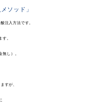
入メソッド」
ン酸注入方法です。
ます。
金無し）。
りますが、
に