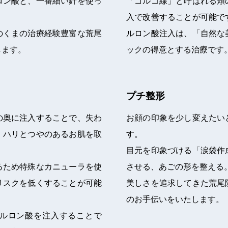
ロン酸と、一番細い針を使っ
「ゴルゴ線」と呼ばれる頬
入で改善することが可能で
のくまの治療経験豊富な荒尾
ルロン酸注入は、「自然な
します。
ックの得意とする治療です
プチ整形
の奥に注入することで、失わ
お顔の印象を少し変えたい
、ハリとつやのあるお肌を取
す。
目元を印象づける「涙袋作
るため特殊なカニューラを使
させる、あごの形を整える
リスクを低くすることが可能
美しさを追求してきた荒尾
のお手伝いをいたします。
ルロン酸を注入することで