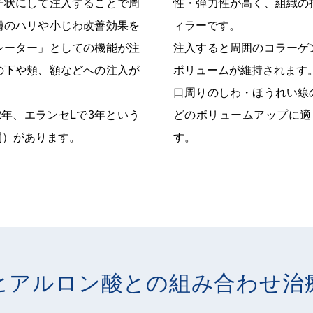
子状にして注入することで周
性・弾力性が高く、組織の
膚のハリや小じわ改善効果を
ィラーです。
レーター」としての機能が注
注入すると周囲のコラーゲ
の下や頬、額などへの注入が
ボリュームが維持されます
口周りのしわ・ほうれい線
2年、エランセLで3年という
どのボリュームアップに適
間）があります。
す。
ヒアルロン酸との組み合わせ治