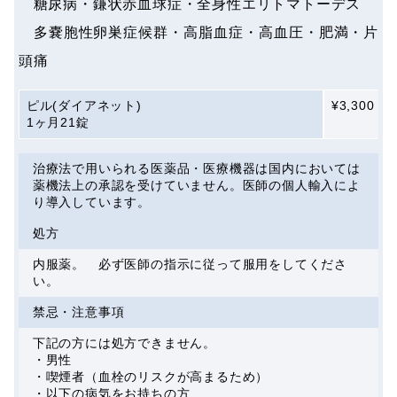
糖尿病・鎌状赤血球症・全身性エリトマトーデス
多嚢胞性卵巣症候群・高脂血症・高血圧・肥満・片
頭痛
ピル(ダイアネット)
¥3,300
1ヶ月21錠
治療法で用いられる医薬品・医療機器は国内においては
薬機法上の承認を受けていません。医師の個人輸入によ
り導入しています。
処方
内服薬。 必ず医師の指示に従って服用をしてくださ
い。
禁忌・注意事項
下記の方には処方できません。
・男性
・喫煙者（血栓のリスクが高まるため）
・以下の病気をお持ちの方