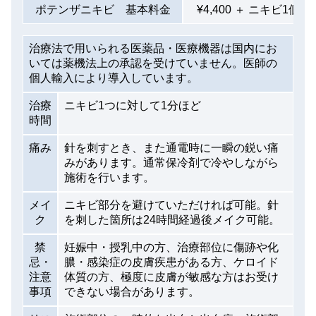
ポテンザニキビ 基本料金
¥4,400 ＋ ニキビ1個に
治療法で用いられる医薬品・医療機器は国内にお
いては薬機法上の承認を受けていません。医師の
個人輸入により導入しています。
治療
ニキビ1つに対して1分ほど
時間
痛み
針を刺すとき、また通電時に一瞬の鋭い痛
みがあります。通常保冷剤で冷やしながら
施術を行います。
メイ
ニキビ部分を避けていただければ可能。針
ク
を刺した箇所は24時間経過後メイク可能。
禁
妊娠中・授乳中の方、治療部位に傷跡や化
忌・
膿・感染症の皮膚疾患がある方、ケロイド
注意
体質の方、極度に皮膚が敏感な方はお受け
事項
できない場合があります。