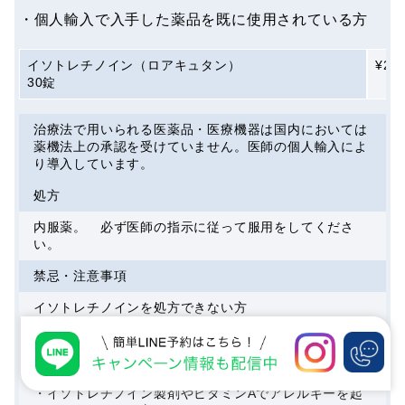
・個人輸入で入手した薬品を既に使用されている方
イソトレチノイン（ロアキュタン）
¥29,
30錠
治療法で用いられる医薬品・医療機器は国内においては
薬機法上の承認を受けていません。医師の個人輸入によ
り導入しています。
処方
内服薬。 必ず医師の指示に従って服用をしてくださ
い。
禁忌・注意事項
イソトレチノインを処方できない方
・妊娠を希望される方（内服終了後、半年経過すれば可
能）
・ちなみに内服中の男性も避妊が必要です。
・個人輸入で入手した薬品を既に使用されている方
・イソトレチノイン製剤やビタミンAでアレルギーを起