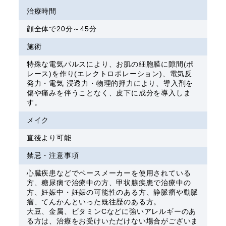
治療時間
顔全体で20分～45分
施術
特殊な電気パルスにより、お肌の細胞膜に隙間(ポ
レース)を作り(エレクトロポレーション)、電気反
発力・電気 浸透力・物理的押力により、導入剤を
傷や痛みを伴うことなく、皮下に成分を導入しま
す。
メイク
直後より可能
禁忌・注意事項
心臓疾患などでペースメーカーを使用されている
方、糖尿病で治療中の方、甲状腺疾患で治療中の
方、妊娠中・妊娠の可能性のある方、静脈瘤や動脈
瘤、てんかんといった既往歴のある方。
大豆、金属、ビタミンCなどに強いアレルギーのあ
る方は、治療をお受けいただけない場合がございま