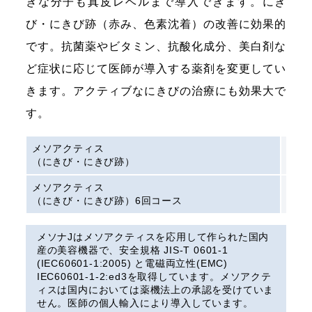
きな分子も真皮レベルまで導入できます。にき
び・にきび跡（赤み、色素沈着）の改善に効果的
です。抗菌薬やビタミン、抗酸化成分、美白剤な
ど症状に応じて医師が導入する薬剤を変更してい
きます。アクティブなにきびの治療にも効果大で
す。
メソアクティス
¥23,
（にきび・にきび跡）
メソアクティス
¥132
（にきび・にきび跡）6回コース
メソナJはメソアクティスを応用して作られた国内
産の美容機器で、安全規格 JIS-T 0601-1
(IEC60601-1:2005) と電磁両立性(EMC)
IEC60601-1-2:ed3を取得しています。メソアクテ
ィスは国内においては薬機法上の承認を受けていま
せん。医師の個人輸入により導入しています。