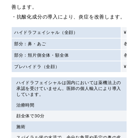
善します。
・抗酸化成分の導入により、炎症を改善します。
ハイドラフェイシャル（全顔）
¥27,5
部分：鼻・あご
各¥5,5
部分：頬片側全体・額全体
各¥11,
プレハイドラ（全顔）
¥16,5
ハイドラフェイシャルは国内においては薬機法上の
承認を受けていません。医師の個人輸入により導入
しています。
治療時間
顔全体で30分
施術
スパイラル状の水流で、余分な角質や毛穴の奥の皮