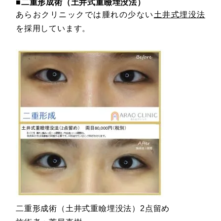
■二重形成術（土井式重瞼埋没法）
あらおクリニックでは腫れの少ない
土井式埋没法
を採用しています。
二重形成術（土井式重瞼埋没法）2点留め