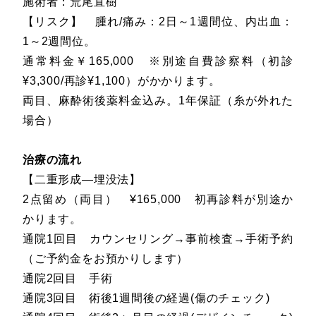
施術者：荒尾直樹
【リスク】 腫れ/痛み：2日～1週間位、内出血：
1～2週間位。
通常料金￥165,000 ※別途自費診察料（初診
¥3,300/再診¥1,100）がかかります。
両目、麻酔術後薬料金込み。1年保証（糸が外れた
場合）
治療の流れ
【二重形成―埋没法】
2点留め（両目） ¥165,000 初再診料が別途か
かります。
通院1回目 カウンセリング→事前検査→手術予約
（ご予約金をお預かりします）
通院2回目 手術
通院3回目 術後1週間後の経過(傷のチェック)