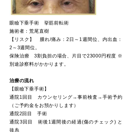
眼瞼下垂手術 挙筋前転術
施術者：荒尾直樹
【リスク】 腫れ/痛み：2日～1週間位、内出血：
2～3週間位。
保険治療 3割負担の場合、片目で23000円程度 ※
別途診察料がかかります。
治療の流れ
【眼瞼下垂手術】
通院1回目 カウンセリング→事前検査→手術予約
（ご予約金をお預かりします）
通院2回目 手術
通院3回目 術後1週間後の経過(傷のチェック) と
抜糸